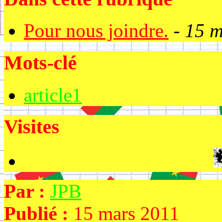
Pour nous joindre.
-
15 m
Mots-clé
article1
Visites
Par :
JPB
Publié :
15 mars 2011