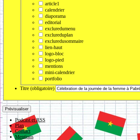
article1
calendrier
diaporama
editorial
excluredumenu
exclureduplan
excluredusommaire
lien-haut
logo-bloc
logo-pied
mentions
mini-calendrier
portfolio
Titre (obligatoire)
Podcast et RSS
Plan
Contact
Mentions