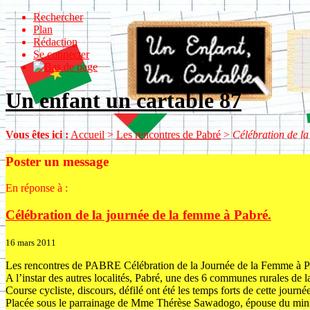
Rechercher
Plan
Rédaction
Se connecter
Un enfant un cartable 87
Vous êtes ici :
Accueil
>
Les rencontres de Pabré
>
Célébration de la
Poster un message
En réponse à :
Célébration de la journée de la femme à Pabré.
16 mars 2011
Les rencontres de PABRE Célébration de la Journée de la Femme à PA
A l’instar des autres localités, Pabré, une des 6 communes rurales de l
Course cycliste, discours, défilé ont été les temps forts de cette journé
Placée sous le parrainage de Mme Thérèse Sawadogo, épouse du ministre 