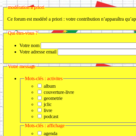
modération a priori
Ce forum est modéré a priori : votre contribution n’apparaîtra qu’apr
Qui êtes-vous ?
Votre nom
Votre adresse email
Votre message
Mots-clés : activites
album
couverture-livre
geometrie
jclic
livre
podcast
Mots-clés : affichage
agenda