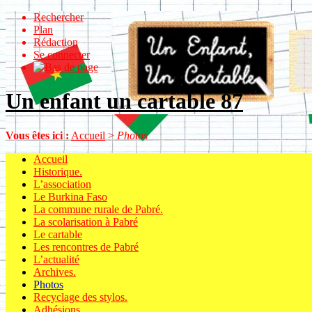
Rechercher
Plan
Rédaction
Se connecter
Un enfant un cartable 87
Vous êtes ici :
Accueil
>
Photos
Accueil
Historique.
L’association
Le Burkina Faso
La commune rurale de Pabré.
La scolarisation à Pabré
Le cartable
Les rencontres de Pabré
L’actualité
Archives.
Photos
Recyclage des stylos.
Adhésions