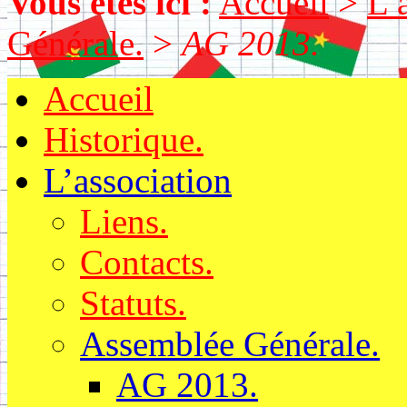
Vous êtes ici :
Accueil
>
L’
Générale.
>
AG 2013.
Accueil
Historique.
L’association
Liens.
Contacts.
Statuts.
Assemblée Générale.
AG 2013.