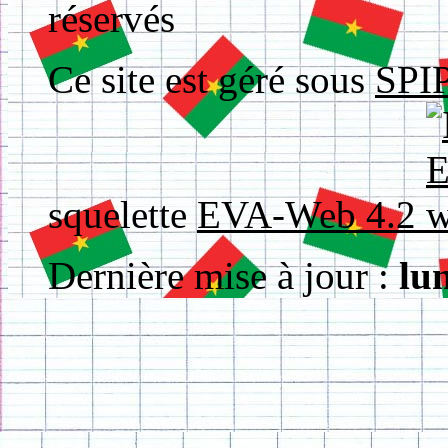
réservés
Ce site est géré sous
SPIP
squelette
EVA-Web 4.2
Dernière mise à jour :
lu