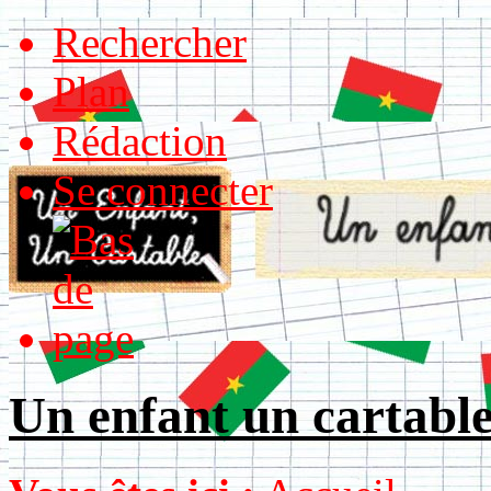
Rechercher
Plan
Rédaction
Se connecter
Un enfant un cartabl