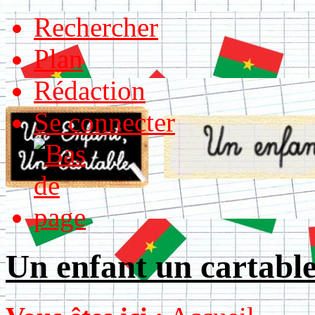
Rechercher
Plan
Rédaction
Se connecter
Un enfant un cartabl